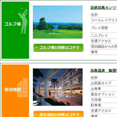
近鉄浜島カンツ
住所
コースレイアウ
プレイ形態
二人プレイ
交通アクセス
宿泊施設からの
備考
浜島温泉 鯨望
住所
お部屋タイプ
お食事
宴会オプション
大浴場
駐車場
交通アクセス
備考