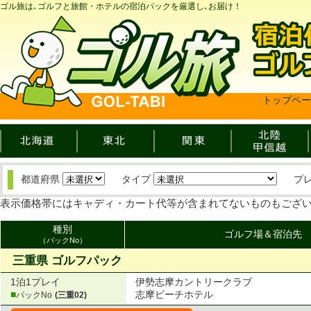
ゴル旅は､ゴルフと旅館・ホテルの宿泊パックを厳選し､お届け！
トップペー
都道府県
タイプ
プ
表示価格帯にはキャディ・カート代等が含まれてないものもござ
種別
ゴルフ場＆宿泊先
（パックNo）
三重県 ゴルフパック
1泊1プレイ
伊勢志摩カントリークラブ
■
志摩ビーチホテル
パックNo
(三重02)