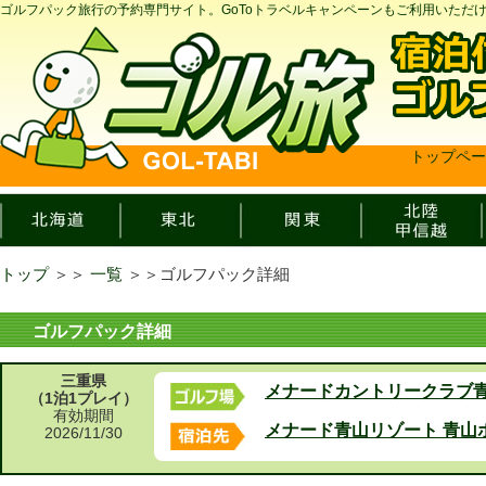
ゴルフパック旅行の予約専門サイト。GoToトラベルキャンペーンもご利用いただ
トップペー
トップ
＞＞
一覧
＞＞
ゴルフパック詳細
ゴルフパック詳細
三重県
メナードカントリークラブ
（1泊1プレイ）
有効期間
メナード青山リゾート 青山
2026/11/30