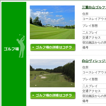
三重白山ゴルフ
住所
コースレイアウ
プレイ形態
二人プレイ
交通アクセス
宿泊施設からの
備考
白山ヴィレッジ
住所
コースレイアウ
プレイ形態
二人プレイ
交通アクセス
宿泊施設からの
備考