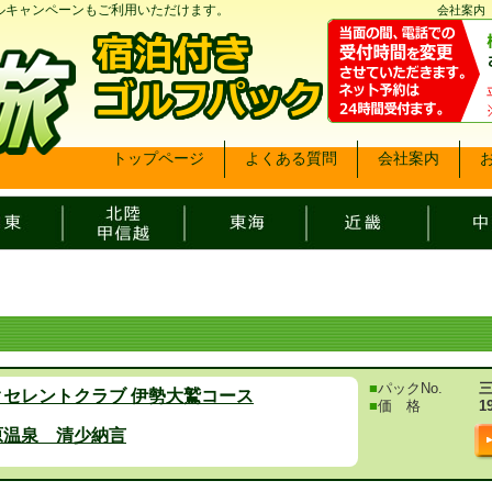
ベルキャンペーンもご利用いただけます。
会社案内
トップページ
よくある質問
会社案内
■
パックNo.
三
クセレントクラブ 伊勢大鷲コース
■
価 格
1
原温泉 清少納言