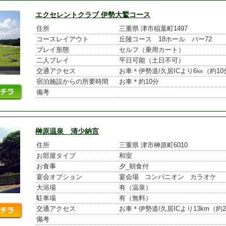
エクセレントクラブ 伊勢大鷲コース
住所
三重県 津市稲葉町1497
コースレイアウト
丘陵コース 18ホール パー72
プレイ形態
セルフ（乗用カート）
二人プレイ
平日可能（土日不可）
交通アクセス
お車＊伊勢道/久居ICより6㎞（約10
宿泊施設からの所要時間
お車＊約10分
備考
榊原温泉 清少納言
住所
三重県 津市榊原町6010
お部屋タイプ
和室
お食事
夕_朝食付
宴会オプション
宴会場 コンパニオン カラオケ
大浴場
有（温泉）
駐車場
有（無料）
交通アクセス
お車＊伊勢道/久居ICより13km（約
備考