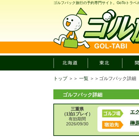
ゴルフパック旅行の予約専門サイト。GoToトラ
トップ
＞＞
一覧
＞＞
ゴルフパック詳細
ゴルフパック詳細
三重県
エ
（1泊1プレイ）
有効期間
榊
2026/09/30