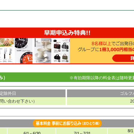
み）
※有効期限以降の料金表は随時更
定除外日
ゴルフ
22（お問い合わせ下さい）
2