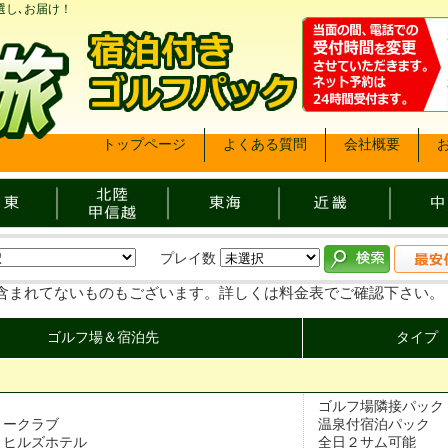
選し､お届け！
トップページ
よくある質問
会社概要
プレイ数
含まれてないものもございます。詳しくは料金表でご確認下さい。
ゴルフ場＆宿泊先
タイプ
ゴルフ場隣接パック

リークラブ
温泉付宿泊パック

トヒルズホテル
全日２サム可能
