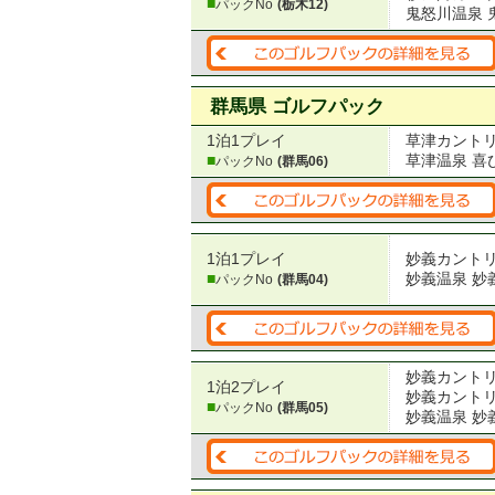
■
パックNo
(栃木12)
鬼怒川温泉 
群馬県 ゴルフパック
1泊1プレイ
草津カント
■
草津温泉 喜
パックNo
(群馬06)
1泊1プレイ
妙義カント
■
妙義温泉 妙
パックNo
(群馬04)
妙義カント
1泊2プレイ
妙義カント
■
パックNo
(群馬05)
妙義温泉 妙