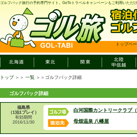
ゴルフパック旅行の予約専門サイト。GoToトラベルキャンペーンもご利用いただ
トップペー
トップ
＞＞
一覧
＞＞
ゴルフパック詳細
ゴルフパック詳細
福島県
白河国際カントリークラブ（
（1泊1プレイ）
有効期間
母畑温泉 八幡屋
2016/11/30