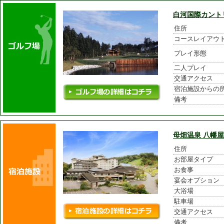
白河国際カント
住所
コースレイアウ
プレイ形態
二人プレイ
交通アクセス
宿泊施設からの
備考
母畑温泉 八幡屋
住所
お部屋タイプ
お食事
宴会オプション
大浴場
駐車場
交通アクセス
備考