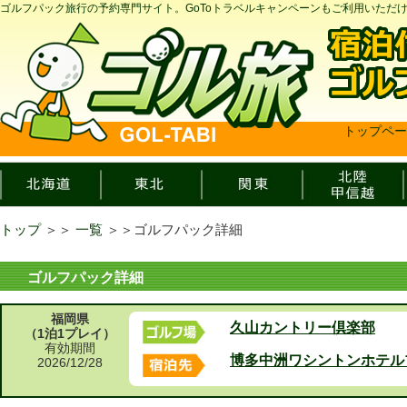
ゴルフパック旅行の予約専門サイト。GoToトラベルキャンペーンもご利用いただ
トップペー
トップ
＞＞
一覧
＞＞
ゴルフパック詳細
ゴルフパック詳細
福岡県
久山カントリー倶楽部
（1泊1プレイ）
有効期間
博多中洲ワシントンホテル
2026/12/28