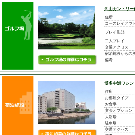
久山カントリー
住所
コースレイアウ
プレイ形態
二人プレイ
交通アクセス
宿泊施設からの
備考
博多中洲ワシン
住所
お部屋タイプ
お食事
宴会オプション
大浴場
駐車場
交通アクセス