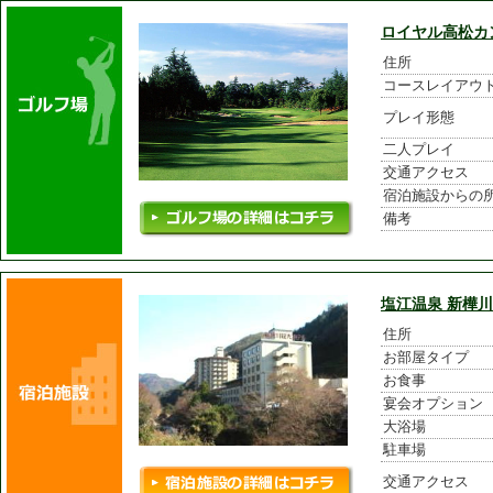
ロイヤル高松カ
住所
コースレイアウ
プレイ形態
二人プレイ
交通アクセス
宿泊施設からの
備考
塩江温泉 新樺
住所
お部屋タイプ
お食事
宴会オプション
大浴場
駐車場
交通アクセス