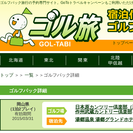
ゴルフパック旅行の予約専門サイト。GoToトラベルキャンペーンもご利用いただ
トップペー
トップ
＞＞
一覧
＞＞
ゴルフパック詳細
ゴルフパック詳細
岡山県
日本原カンツリー倶楽部（
（1泊2プレイ）
作州武蔵カントリー倶楽部
有効期間
2015/03/31
湯郷温泉 湯郷グランドホ