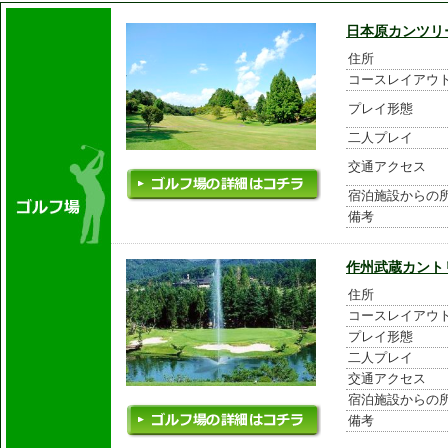
日本原カンツリ
住所
コースレイアウ
プレイ形態
二人プレイ
交通アクセス
宿泊施設からの
備考
作州武蔵カント
住所
コースレイアウ
プレイ形態
二人プレイ
交通アクセス
宿泊施設からの
備考