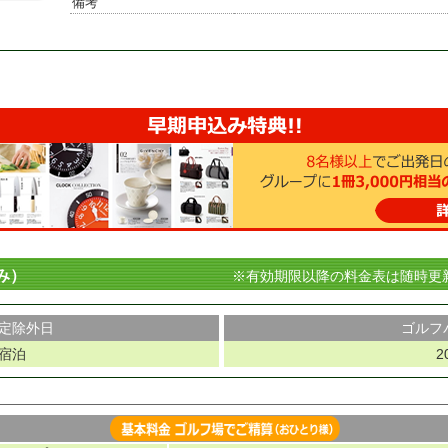
備考
み）
※有効期限以降の料金表は随時更
定除外日
ゴルフ
宿泊
2