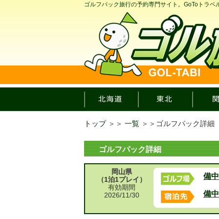
ゴルフパック旅行の予約専門サイト。GoToトラ
トップ
＞＞
一覧
＞＞
ゴルフパック詳細
ゴルフパック詳細
岡山県
備中
（1泊1プレイ）
有効期間
備中
2026/11/30