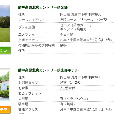
備中高原北房カントリー倶楽部
住所
岡山県 真庭市下中津井3933
コースレイアウト
丘陵コース 18ホール パー72
セルフ（乗用カート）

プレイ形態
キャディ（乗用カート）
二人プレイ
全日可能
交通アクセス
お車＊中国自動車道/北房ICより6㎞
宿泊施設からの所要時間
隣接
備考
備中高原北房カントリー倶楽部ホテル
住所
岡山県 真庭市下中津井3933
お部屋タイプ
洋室（1～2名）
お食事
夕_朝食付
宴会オプション
大浴場
有（クラブハウス）
駐車場
有（無料）
交通アクセス
お車＊中国自動車道/北房ICより6㎞