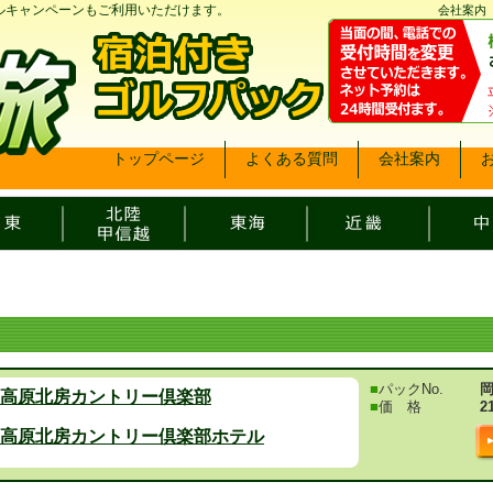
ベルキャンペーンもご利用いただけます。
会社案内
トップページ
よくある質問
会社案内
■
パックNo.
岡
高原北房カントリー倶楽部
■
価 格
2
高原北房カントリー倶楽部ホテル