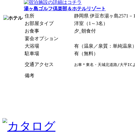
湯ヶ島ゴルフ倶楽部＆ホテルリゾート
住所
静岡県 伊豆市湯ヶ島2571－1
お部屋タイプ
洋室（1～3名）
お食事
夕_朝食付
宴会オプション
大浴場
有（温泉／泉質：単純温泉
駐車場
有（無料）
交通アクセス
お車＊東名・天城北道路/大平ICよ
備考