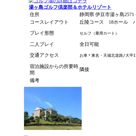
湯ヶ島ゴルフ倶楽部＆ホテルリゾート
住所
静岡県 伊豆市湯ヶ島2571
コースレイアウト
丘陵コース 18ホール パ
プレイ形態
セルフ（乗用カート）
二人プレイ
全日可能
交通アクセス
お車＊東名・天城北道路/大平I
宿泊施設からの所要時
隣接
間
備考