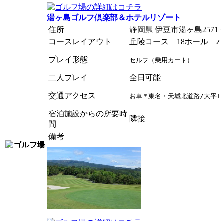
湯ヶ島ゴルフ倶楽部＆ホテルリゾート
住所
静岡県 伊豆市湯ヶ島2571
コースレイアウト
丘陵コース 18ホール パ
プレイ形態
セルフ（乗用カート）
二人プレイ
全日可能
交通アクセス
お車＊東名・天城北道路/大平I
宿泊施設からの所要時
隣接
間
備考