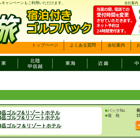
ベルキャンペーンもご利用いただけます。
会社案内
トップページ
よくある質問
会社案内
■
パックNo.
長
御岳ゴルフ&リゾートホテル
■
価 格
1
御岳ゴルフ&リゾートホテル
御岳ゴルフ＆リゾートホテル