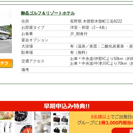
御岳ゴルフ＆リゾートホテル
住所
長野県 木曽郡木曽町三岳8222
お部屋タイプ
洋室・和室（2～4名）
お食事
夕_朝食付
宴会オプション
大浴場
有（温泉／泉質：二酸化炭素泉 ・
駐車場
有（無料）
お車＊中央道/伊那ICより50km（約8
交通アクセス
お車＊中央道/中津川ICより70km（
備考