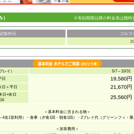
み）
※有効期限以降の料金表は随時
定除外日
ゴルフ
2