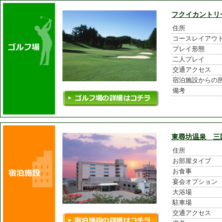
フクイカントリ
住所
コースレイアウ
プレイ形態
二人プレイ
交通アクセス
宿泊施設からの
備考
東尋坊温泉 三
住所
お部屋タイプ
お食事
宴会オプション
大浴場
駐車場
交通アクセス