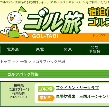
ゴルフパック旅行の予約専門サイト。GoToトラベルキャンペーンもご利用いただ
トップペー
トップ
＞＞
一覧
＞＞
ゴルフパック詳細
ゴルフパック詳細
福井県
フクイカントリークラブ
（1泊1プレイ）
有効期間
東尋坊温泉 三国オーシャン
2027/03/31