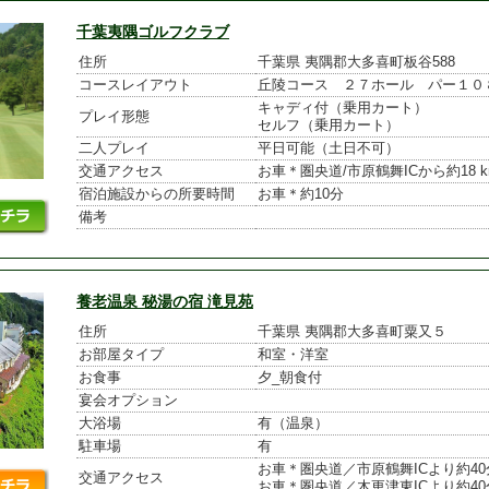
千葉夷隅ゴルフクラブ
住所
千葉県 夷隅郡大多喜町板谷588
コースレイアウト
丘陵コース ２７ホール パー１０
キャディ付（乗用カート）

プレイ形態
セルフ（乗用カート）
二人プレイ
平日可能（土日不可）
交通アクセス
宿泊施設からの所要時間
お車＊約10分
備考
養老温泉 秘湯の宿 滝見苑
住所
千葉県 夷隅郡大多喜町粟又５
お部屋タイプ
和室・洋室
お食事
夕_朝食付
宴会オプション
大浴場
有（温泉）
駐車場
有
お車＊圏央道／市原鶴舞ICより約40分
交通アクセス
お車＊圏央道／木更津東ICより約40