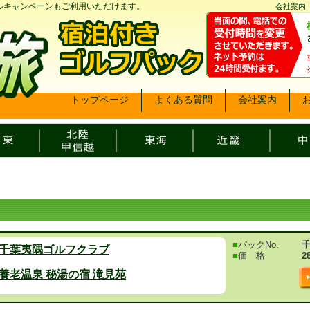
ベルキャンペーンもご利用いただけます。
会社案内
トップページ
よくある質問
会社案内
■
パックNo.
千
千葉夷隅ゴルフクラブ
■
価 格
2
養老温泉 秘湯の宿 滝見苑