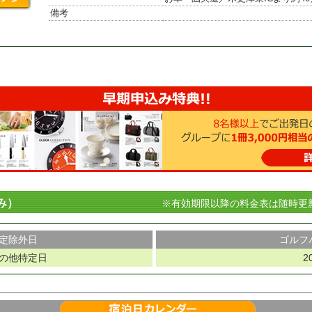
備考
み）
※有効期限以降の料金表は随時更
定除外日
ゴルフ
の他特定日
2