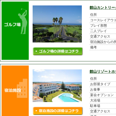
館山カントリー
住所
コースレイアウ
プレイ形態
二人プレイ
交通アクセス
宿泊施設からの
備考
館山リゾートホ
住所
お部屋タイプ
お食事
宴会オプション
大浴場
駐車場
交通アクセス